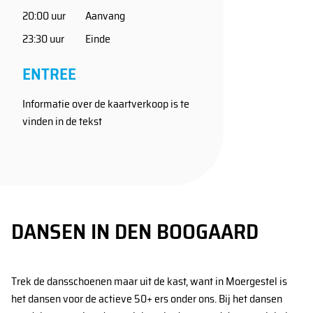
20:00 uur
Aanvang
23:30 uur
Einde
ENTREE
Programma
Informatie over de kaartverkoop is te
Over Den Boogaard
vinden in de tekst
Verenigingen
Uw evenement
Contact
DANSEN IN DEN BOOGAARD
Trek de dansschoenen maar uit de kast, want in Moergestel is
het dansen voor de actieve 50+ ers onder ons. Bij het dansen