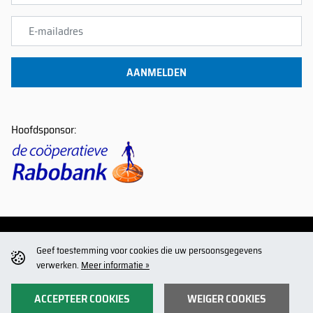
AANMELDEN
Hoofdsponsor:
Volg ons op:
Geef toestemming voor cookies die uw persoonsgegevens
verwerken.
Meer informatie »
© Den Boogaard 2026
ACCEPTEER COOKIES
WEIGER COOKIES
Privacy statement
Disclaimer
Algemene voorwaarden