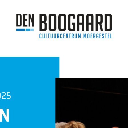
025
IN