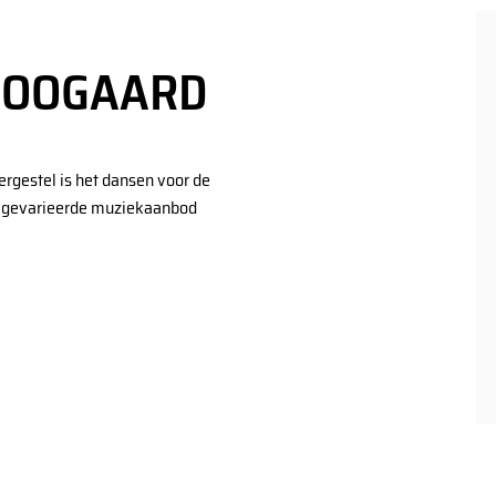
Uw evenement
Contact
BOOGAARD
rgestel is het dansen voor de
et gevarieerde muziekaanbod