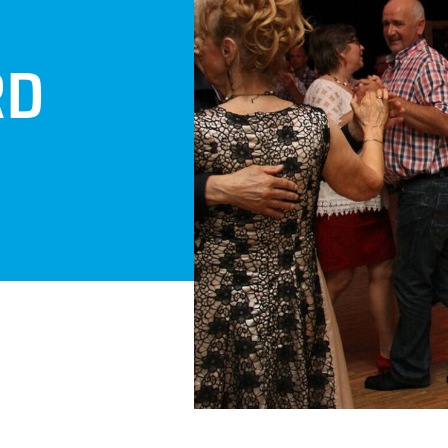
RD
Programma
Over Den Boogaard
Verenigingen