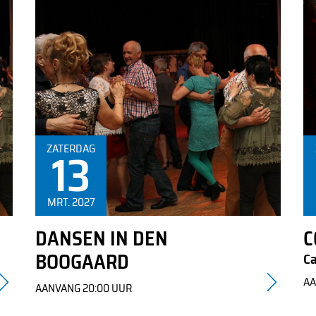
Uw evenement
Contact
Informatie over de kaartverkoop is te vinden in de
ZATERDAG
13
tekst
MRT. 2027
DANSEN IN DEN
C
BOOGAARD
Ca
AA
AANVANG 20:00 UUR