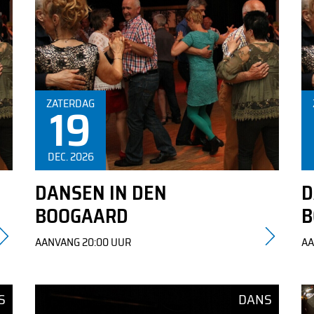
Informatie over de kaartverkoop is te vinden in de
ZATERDAG
19
tekst
DEC. 2026
DANSEN IN DEN
D
BOOGAARD
B
Programma
AANVANG 20:00 UUR
AA
Over Den Boogaard
S
DANS
Verenigingen