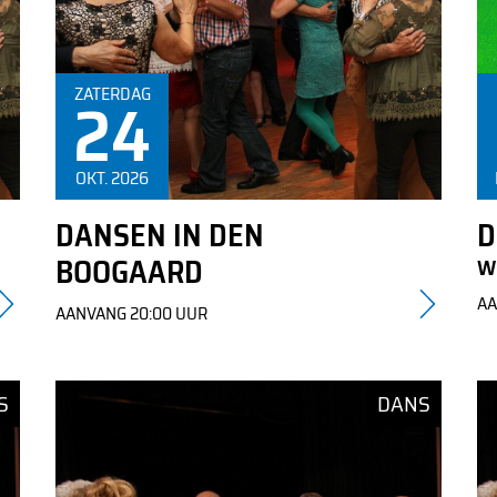
Informatie over de kaartverkoop is te vinden in de
24
ZATERDAG
tekst
OKT. 2026
DANSEN IN DEN
D
BOOGAARD
W
AA
AANVANG 20:00 UUR
S
DANS