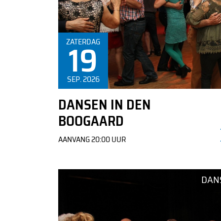
Informatie over de kaartverkoop is te vinden in de
ZATERDAG
19
tekst
SEP. 2026
DANSEN IN DEN
BOOGAARD
AANVANG 20:00 UUR
DAN