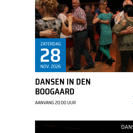
Informatie over de kaartverkoop is te vinden in de
28
ZATERDAG
tekst
NOV. 2026
DANSEN IN DEN
BOOGAARD
AANVANG 20:00 UUR
DAN