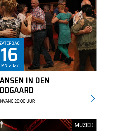
Informatie over de kaartverkoop is te vinden in de
ZATERDAG
16
tekst
JAN. 2027
ANSEN IN DEN
OOGAARD
NVANG 20:00 UUR
MUZIEK